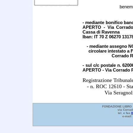
beneme
- mediante bonifico ba
APERTO - Via Corrado 
Cassa di Ravenna
Iban:
IT 70 Z 06270 131
- mediante assegno N
circolare intestato
Corrado Ri
- sul c/c postale n. 6
APERTO - Via Corrado R
Registrazione Tribunal
- n. ROC 12610 - Sta
Via Seragno
FONDAZIONE LIBRO A
via Corrad
tel. e fax
0
e-mail: