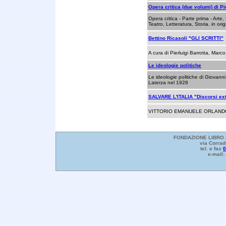
Opera critica (due volumi) di Pi
Opera critica - Parte prima - Arte,
Teatro, Letteratura, Storia. in ori
Bettino Ricasoli "GLI SCRITTI"
A cura di Pierluigi Barrotta, Marco
Le ideologie politiche
Le ideologie politiche di Giovann
Laterza nel 1928
SALVARE L'ITALIA "Discorsi ex
VITTORIO EMANUELE ORLANDO a 
FONDAZIONE LIBRO A
via Corrad
tel. e fax
0
e-mail: