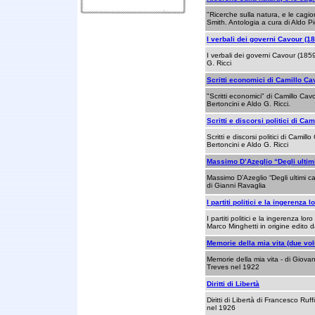
"Ricerche sulla natura, e le cagio
Smith. Antologia a cura di Aldo P
I verbali dei governi Cavour (1
I verbali dei governi Cavour (185
G. Ricci
Scritti economici di Camillo Ca
"Scritti economici" di Camillo Cavo
Bertoncini e Aldo G. Ricci.
Scritti e discorsi politici di Ca
Scritti e discorsi politici di Camil
Bertoncini e Aldo G. Ricci
Massimo D’Azeglio “Degli ultim
Massimo D’Azeglio “Degli ultimi c
di Gianni Ravaglia
I partiti politici e la ingerenza 
I partiti politici e la ingerenza lor
Marco Minghetti in origine edito d
Memorie della mia vita (due vo
Memorie della mia vita - di Giovann
Treves nel 1922
Diritti di Libertà
Diritti di Libertà di Francesco Ruf
nel 1926