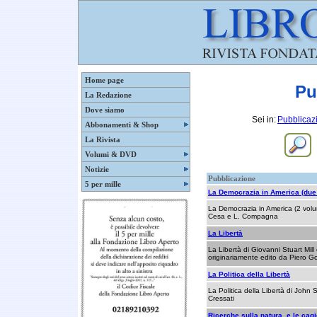
Home page
Pu
La Redazione
Dove siamo
Sei in:
Pubblicaz
Abbonamenti & Shop
La Rivista
Volumi & DVD
Notizie
Pubblicazione
5 per mille
La Democrazia in America (due
La Democrazia in America (2 volum
Cesa e L. Compagna
La Libertà
La Libertà di Giovanni Stuart Mill
originariamente edito da Piero G
La Politica della Libertà
La Politica della Libertà di John S
Cressati
Ricerche sulla natura, e le cagi