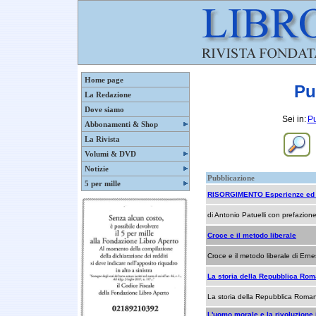
Home page
Pu
La Redazione
Dove siamo
Sei in:
Pu
Abbonamenti & Shop
La Rivista
Volumi & DVD
Notizie
Pubblicazione
5 per mille
RISORGIMENTO Esperienze ed 
di Antonio Patuelli con prefazione 
Croce e il metodo liberale
Croce e il metodo liberale di Ern
La storia della Repubblica Ro
La storia della Repubblica Roma
L'uomo morale e la rivoluzione 