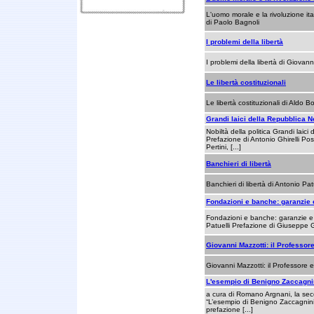
L'uomo morale e la rivoluzione it
di Paolo Bagnoli
I problemi della libertà
I problemi della libertà di Giovan
Le libertà costituzionali
Le libertà costituzionali di Aldo 
Grandi laici della Repubblica No
Nobiltà della politica Grandi laici
Prefazione di Antonio Ghirelli Pos
Pertini, [...]
Banchieri di libertà
Banchieri di libertà di Antonio Pat
Fondazioni e banche: garanzie 
Fondazioni e banche: garanzie e 
Patuelli Prefazione di Giuseppe 
Giovanni Mazzotti: il Professor
Giovanni Mazzotti: il Professore e
L'esempio di Benigno Zaccagni
a cura di Romano Argnani, la sec
“L’esempio di Benigno Zaccagnini
prefazione [...]