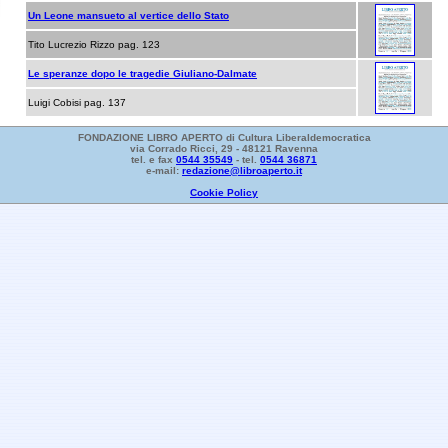
Un Leone mansueto al vertice dello Stato
Tito Lucrezio Rizzo pag. 123
Le speranze dopo le tragedie Giuliano-Dalmate
Luigi Cobisi pag. 137
FONDAZIONE LIBRO APERTO di Cultura Liberaldemocratica
via Corrado Ricci, 29 - 48121 Ravenna
tel. e fax
0544 35549
- tel.
0544 36871
e-mail:
redazione@libroaperto.it
Cookie Policy