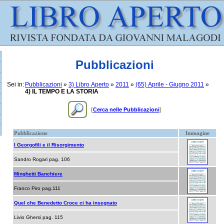
Pubblicazioni
Sei in:
Pubblicazioni
»
3) Libro Aperto
»
2011
»
(65) Aprile - Giugno 2011
»
4) IL TEMPO E LA STORIA
[
Cerca nelle Pubblicazioni
]
Pubblicazione
Immagine
I Georgofili e il Risorgimento
Sandro Rogari pag. 106
Minghetti Banchiere
Franco Piro pag.111
Quel che Benedetto Croce ci ha insegnato
Livio Ghersi pag. 115