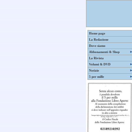
Home page
La Redazione
Dove siamo
Abbonamenti & Shop
La Rivista
Volumi & DVD
Notizie
5 per mille